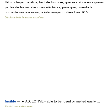
Hilo o chapa metálica, fácil de fundirse, que se coloca en algunas
partes de las instalaciones eléctricas, para que, cuando la
corriente sea excesiva, la interrumpa fundiéndose. ☛ V.… …
Diccionario de la lengua española
fusible
— ► ADJECTIVE ▪ able to be fused or melted easily …
English terms dictionary