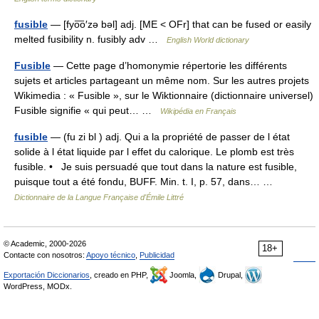
fusible
— [fyo͞o′zə bəl] adj. [ME < OFr] that can be fused or easily
melted fusibility n. fusibly adv …
English World dictionary
Fusible
— Cette page d’homonymie répertorie les différents
sujets et articles partageant un même nom. Sur les autres projets
Wikimedia : « Fusible », sur le Wiktionnaire (dictionnaire universel)
Fusible signifie « qui peut… …
Wikipédia en Français
fusible
— (fu zi bl ) adj. Qui a la propriété de passer de l état
solide à l état liquide par l effet du calorique. Le plomb est très
fusible. • Je suis persuadé que tout dans la nature est fusible,
puisque tout a été fondu, BUFF. Min. t. I, p. 57, dans… …
Dictionnaire de la Langue Française d'Émile Littré
© Academic, 2000-2026
18+
Contacte con nosotros:
Apoyo técnico
,
Publicidad
Exportación Diccionarios
, creado en PHP,
Joomla,
Drupal,
WordPress, MODx.