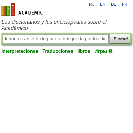
RU
EN
DE
FR
es-academic.com
Los diccionarios y las enciclopedias sobre el
Académico
¡Buscar!
interpretaciones
Traducciones
libros
Игры ⚽