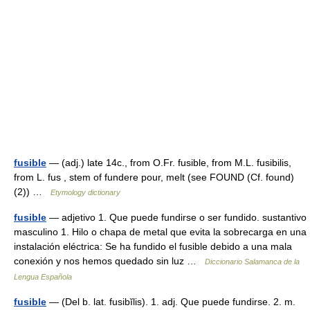
fusible
— (adj.) late 14c., from O.Fr. fusible, from M.L. fusibilis,
from L. fus , stem of fundere pour, melt (see FOUND (Cf. found)
(2)) …
Etymology dictionary
fusible
— adjetivo 1. Que puede fundirse o ser fundido. sustantivo
masculino 1. Hilo o chapa de metal que evita la sobrecarga en una
instalación eléctrica: Se ha fundido el fusible debido a una mala
conexión y nos hemos quedado sin luz …
Diccionario Salamanca de la
Lengua Española
fusible
— (Del b. lat. fusibĭlis). 1. adj. Que puede fundirse. 2. m.