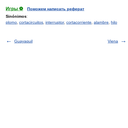
Игры ⚽
Поможем написать реферат
Sinónimos
:
plomo
,
cortacircuitos
,
interruptor
,
cortacorriente
,
alambre
,
hilo
Guayaquil
Viena