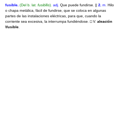
fusible
.
(Del b. lat.
fusibĭlis
).
adj.
Que puede fundirse. ||
2.
m.
Hilo
o chapa metálica, fácil de fundirse, que se coloca en algunas
partes de las instalaciones eléctricas, para que, cuando la
corriente sea excesiva, la interrumpa fundiéndose. □ V.
aleación
\fusible
.