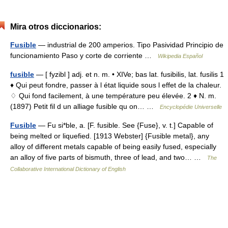
Mira otros diccionarios:
Fusible
— industrial de 200 amperios. Tipo Pasividad Principio de
funcionamiento Paso y corte de corriente …
Wikipedia Español
fusible
— [ fyzibl ] adj. et n. m. • XIVe; bas lat. fusibilis, lat. fusilis 1
♦ Qui peut fondre, passer à l état liquide sous l effet de la chaleur.
♢ Qui fond facilement, à une température peu élevée. 2 ♦ N. m.
(1897) Petit fil d un alliage fusible qu on… …
Encyclopédie Universelle
Fusible
— Fu si*ble, a. [F. fusible. See {Fuse}, v. t.] CapabIe of
being melted or liquefied. [1913 Webster] {Fusible metal}, any
alloy of different metals capable of being easily fused, especially
an alloy of five parts of bismuth, three of lead, and two… …
The
Collaborative International Dictionary of English